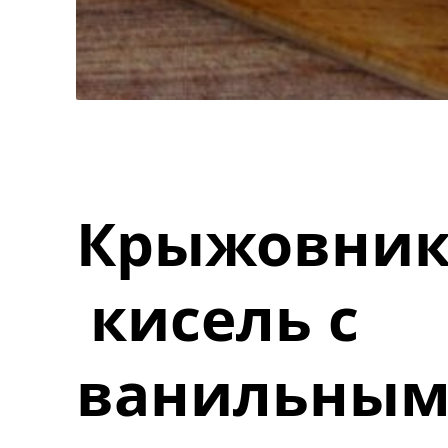
Крыжовни
кисель с
ванильны