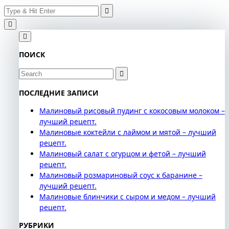
Search
Skip
for:
to
content
ПОИСК
Search
for:
ПОСЛЕДНИЕ ЗАПИСИ
Малиновый рисовый пудинг с кокосовым молоком –
лучший рецепт.
Малиновые коктейли с лаймом и мятой – лучший
рецепт.
Малиновый салат с огурцом и фетой – лучший
рецепт.
Малиновый розмариновый соус к баранине –
лучший рецепт.
Малиновые блинчики с сыром и медом – лучший
рецепт.
РУБРИКИ