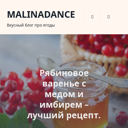
Skip
to
MALINADANCE
content
Вкусный блог про ягоды
Рябиновое
варенье с
медом и
имбирем –
лучший рецепт.