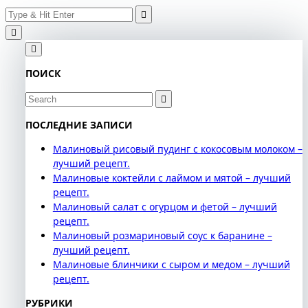
Search
Skip
for:
to
content
ПОИСК
Search
for:
ПОСЛЕДНИЕ ЗАПИСИ
Малиновый рисовый пудинг с кокосовым молоком –
лучший рецепт.
Малиновые коктейли с лаймом и мятой – лучший
рецепт.
Малиновый салат с огурцом и фетой – лучший
рецепт.
Малиновый розмариновый соус к баранине –
лучший рецепт.
Малиновые блинчики с сыром и медом – лучший
рецепт.
РУБРИКИ