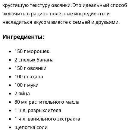
хрустящую текстуру овсянки. Это идеальный способ
включить в рацион полезные ингредиенты и
насладиться вкусом вместе с семьей и друзьями.
Ингредиенты:
150 г морошек
2 спелых банана
150 г овсянки
100 г сахара
100 г муки
2 яйца
80 мл растительного масла
1 ч.л. разрыхлителя
1 ч.л. ванильного экстракта
щепотка соли