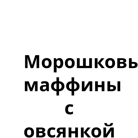
Морошков
маффины
с
овсянкой