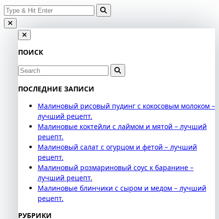
Search
Skip
for:
to
content
ПОИСК
Search
for:
ПОСЛЕДНИЕ ЗАПИСИ
Малиновый рисовый пудинг с кокосовым молоком –
лучший рецепт.
Малиновые коктейли с лаймом и мятой – лучший
рецепт.
Малиновый салат с огурцом и фетой – лучший
рецепт.
Малиновый розмариновый соус к баранине –
лучший рецепт.
Малиновые блинчики с сыром и медом – лучший
рецепт.
РУБРИКИ