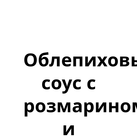
Облепихов
соус с
розмарино
и